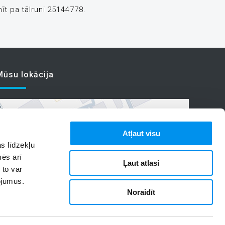
t pa tālruni 25144778.
Mūsu lokācija
Atļaut visu
s līdzekļu
mēs arī
Ļaut atlasi
 to var
pojumus.
Noraidīt