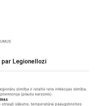
OJUMUS
 par Legionellozi
ģionāru slimība ir relatīvi reta infekcijas slimība,
ā pneimonija (plaušu karsonis).
īmes
gs straujš sākums, temperatūrai paaugstinoties