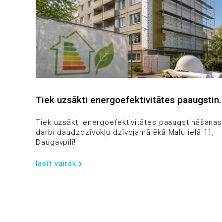
Tiek uzsākti energoefektivitātes paaugstin
šanas darbi daudzdzīvokļu dzīvojamā ēkā M
alu ielā 11, Daugavpilī!
Tiek uzsākti energoefektivitātes paaugstināšana
darbi daudzdzīvokļu dzīvojamā ēkā Malu ielā 11,
Daugavpilī!
lasīt vairāk