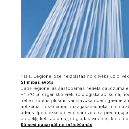
risks. Legionelloze neizplatās no cilvēka uz cilvēk
Slimības avots
Dabā legionellas sastopamas nelielā daudzumā e
+45ºC un organisko vielu (bioloģiskā aplikuma, no
nelielu ūdens plūsmu vai stāvošā ūdenī (piemēram, 
aplikumā, nosēdumos, mazgāšanas iekārtu un aizb
ūdenstilpņu iekšējām virsmām veicina piesārņojums
piedēkļi, liels apjoms), negludas virsmas, karstā
Kā sevi pasargāt no inficēšanās