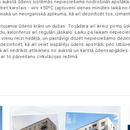
ā un aukstā ūdens sistēmās nepieciešams nodrošināt apstākļu
bet karstais - virs +50ºC (aptuveni vienas minūtes laikā n
aniskā un neorganiskā aplikuma, kā arī dezinficēt tos, izmant
ietojamie ūdens krāni un dušas. To jādara arī ikreiz pirms 
du, kaloriferus arī regulāri jāskalo. Laiku pa laikam nepiec
az vienu reizi nedēļā, un pastāvīgi dozēt nepieciešamo dez
 dezinficēt, kā arī veikt vispārēju ūdens apstrādi, pēc izb
, kā arī nedrīkst atteikties no aukstā un karstā ūdensapgāde
r to pārvešanu cirkulācijas režīmā.