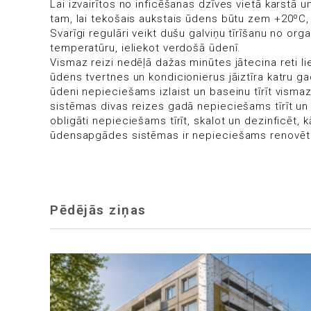
Lai izvairītos no inficēšanas dzīves vietā karst
tam, lai tekošais aukstais ūdens būtu zem +20ºC, 
Svarīgi regulāri veikt dušu galviņu tīrīšanu no org
temperatūru, ieliekot verdošā ūdenī.
Vismaz reizi nedēļā dažas minūtes jātecina reti l
ūdens tvertnes un kondicionierus jāiztīra katru ga
ūdeni nepieciešams izlaist un baseinu tīrīt vism
sistēmas divas reizes gadā nepieciešams tīrīt un
obligāti nepieciešams tīrīt, skalot un dezinficēt
ūdensapgādes sistēmas ir nepieciešams renovēt a
Pēdējās ziņas