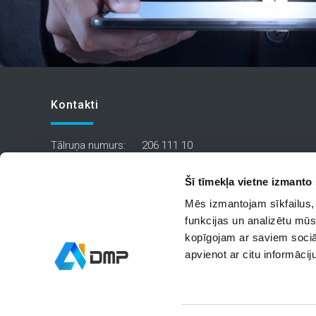
Kontakti
Tālruņa numurs:
206 111 10
Avarijas dienests:
206 111 10
Šī tīmekļa vietne izmanto 
Mēs izmantojam sīkfailus, 
Personas datu apstrādes noteikumi
funkcijas un analizētu mūs
kopīgojam ar saviem sociāl
apvienot ar citu informācij