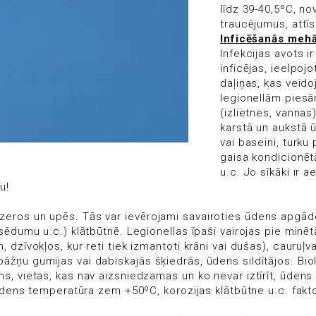
līdz 39-40,5ºC, n
traucējumus, attī
Inficēšanās meh
Infekcijas avots ir
inficējas, ieelpoj
daļiņas, kas veido
legionellām piesā
(izlietnes, vannas
karstā un aukstā ū
vai baseini, turku 
gaisa kondicionēt
u.c. Jo sīkāki ir a
u!
zeros un upēs. Tās var ievērojami savairoties ūdens apgā
sēdumu u.c.) klātbūtnē. Legionellas īpaši vairojas pie min
dzīvokļos, kur reti tiek izmantoti krāni vai dušas), cauruļv
āžņu gumijas vai dabiskajās šķiedrās, ūdens sildītājos. Bi
, vietas, kas nav aizsniedzamas un ko nevar iztīrīt, ūdens s
 ūdens temperatūra zem +50ºC, korozijas klātbūtne u.c. fakto