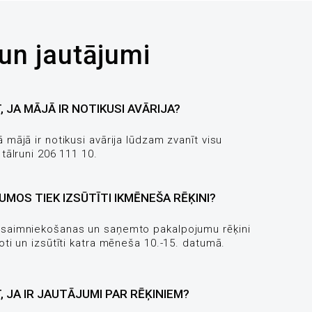
un jautājumi
, JA MĀJĀ IR NOTIKUSI AVĀRIJA?
mājā ir notikusi avārija lūdzam zvanīt visu
 tālruni 206 111 10.
MOS TIEK IZSŪTĪTI IKMĒNEŠA RĒĶINI?
saimniekošanas un saņemto pakalpojumu rēķini
oti un izsūtīti katra mēneša 10.-15. datumā.
, JA IR JAUTĀJUMI PAR RĒĶINIEM?