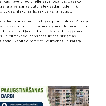
s, kas kavētu legionellu savairošanos. Jāseko
o krāna atvēršanas būtu jātek šādam ūdenim).
ojot dezinfekcijas līdzekļus vai ar augstu
ūdens lietošanas pēc ilgstošas prombūtnes. Aukstā
iešams skalot reti lietojamus krānus. No baseiniem
infekcijas līdzekļa daudzumu. Visas dzesēšanas
ūves un pirms/pēc labošanas ūdens sistēmas
s sistēmu kapitālo remontu veikšanas un karstā