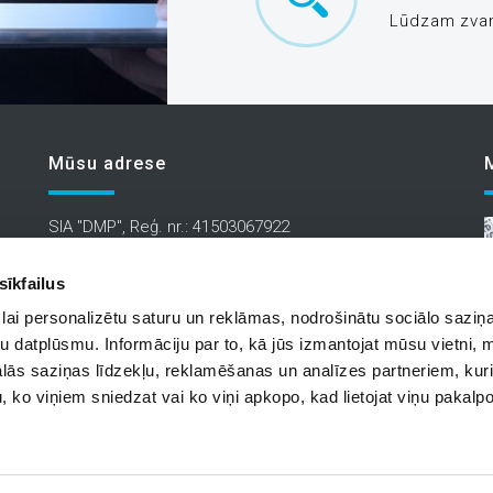
Lūdzam zvanī
Mūsu adrese
SIA "DMP", Reģ. nr.: 41503067922
Ofiss: 18. Novembra 37A,
sīkfailus
Daugavpils, Latvija, LV-5401
lai personalizētu saturu un reklāmas, nodrošinātu sociālo saziņa
E-mail:
info@siadmp.lv
u datplūsmu. Informāciju par to, kā jūs izmantojat mūsu vietni, 
ās saziņas līdzekļu, reklamēšanas un analīzes partneriem, kuri
u, ko viņiem sniedzat vai ko viņi apkopo, kad lietojat viņu pakal