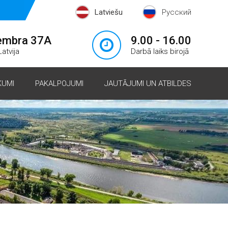
Latviešu
Русский
embra 37A
9.00 - 16.00
atvija
Darbā laiks birojā
KUMI
PAKALPOJUMI
JAUTĀJUMI UN ATBILDES