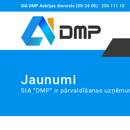
SIA DMP Avārijas dienests (00-24.00):
206 111 10
Jaunumi
SIA "DMP" ir pārvaldīšanas uzņēmu