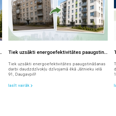
ā
Tiek uzsākti energoefektivitātes paaugstinā
šanas darbi daudzdzīvokļu dzīvojamā ēkā Jā
tnieku ielā 91, Daugavpilī!
s
Tiek uzsākti energoefektivitātes paaugstināšanas
T
darbi daudzdzīvokļu dzīvojamā ēkā Jātnieku ielā
d
91, Daugavpilī!
1
P
D
lasīt vairāk
l
l
1
4