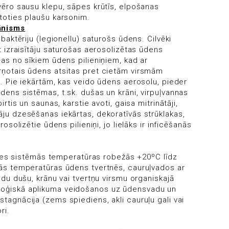
ovēro sausu klepu, sāpes krūtīs, elpošanas
stoties plaušu karsonim.
ānisms
 baktēriju (legionellu) saturošs ūdens. Cilvēki
ot izraisītāju saturošas aerosolizētas ūdens
jas no sīkiem ūdens pilieniņiem, kad ar
rņotais ūdens atsitas pret cietām virsmām
). Pie iekārtām, kas veido ūdens aerosolu, pieder
dens sistēmas, t.sk. dušas un krāni, virpuļvannas
pirtis un saunas, karstie avoti, gaisa mitrinātāji,
āju dzesēšanas iekārtas, dekoratīvās strūklakas,
erosolizētie ūdens pilieniņi, jo lielāks ir inficēšanās
des sistēmās temperatūras robežās +20ºC līdz
ētās temperatūras ūdens tvertnēs, cauruļvados ar
adu dušu, krānu vai tvertņu virsmu organiskajā
oloģiskā aplikuma veidošanos uz ūdensvadu un
tagnācija (zems spiediens, akli cauruļu gali vai
ri.