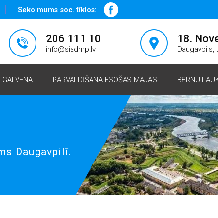
Seko mums soc. tīklos:
206 111 10
18. Nov
info@siadmp.lv
Daugavpils, L
GALVENĀ
PĀRVALDĪŠANĀ ESOŠĀS MĀJAS
BĒRNU LAU
ms Daugavpilī.