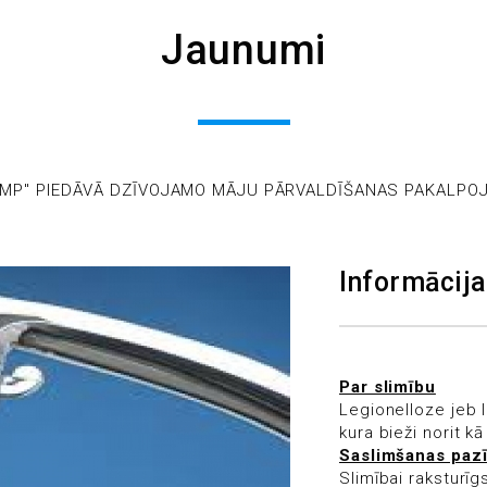
Jaunumi
DMP" PIEDĀVĀ DZĪVOJAMO MĀJU PĀRVALDĪŠANAS PAKALP
Informācija
Par slimību
Legionelloze jeb le
kura bieži norit k
Saslimšanas paz
Slimībai raksturī