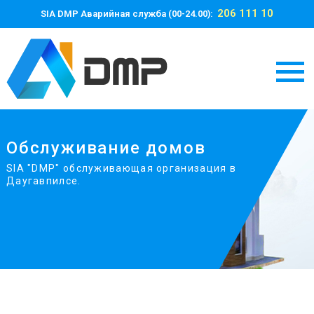
206 111 10
SIA DMP Аварийная служба (00-24.00):
Обслуживание домов
SIA "DMP" обслуживающая организация в
Даугавпилсе.