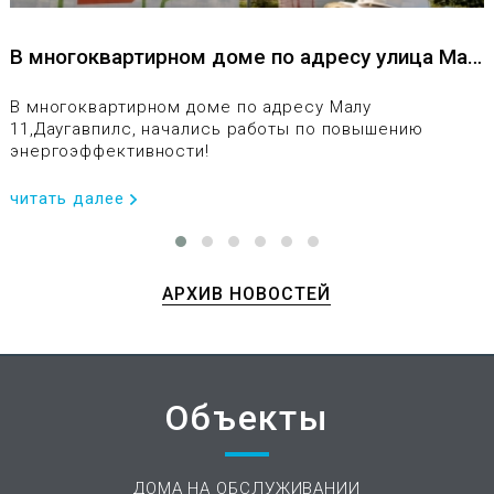
В многоквартирном доме по адресу улица Malu
11, Даугавпилс, начались работы по повышени
ю энергоэффективности!
В многоквартирном доме по адресу Maлу
11,Даугавпилс, начались работы по повышению
энергоэффективности!
читать далее
АРХИВ НОВОСТЕЙ
Объекты
ДОМА НА ОБСЛУЖИВАНИИ