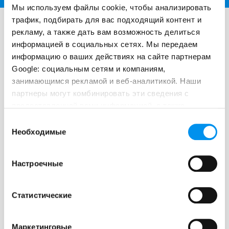
Мы используем файлы cookie, чтобы анализировать
трафик, подбирать для вас подходящий контент и
Вентиляция и ворота
рекламу, а также дать вам возможность делиться
информацией в социальных сетях. Мы передаем
информацию о ваших действиях на сайте партнерам
Google: социальным сетям и компаниям,
занимающимся рекламой и веб-аналитикой. Наши
партнеры могут комбинировать эти сведения с
предоставленной вами информацией, а также
Связаться с нами
данными, которые они получили при использовании
Выбор
вами их сервисов.
Необходимые
согласия
Настроечные
Статистические
Маркетинговые